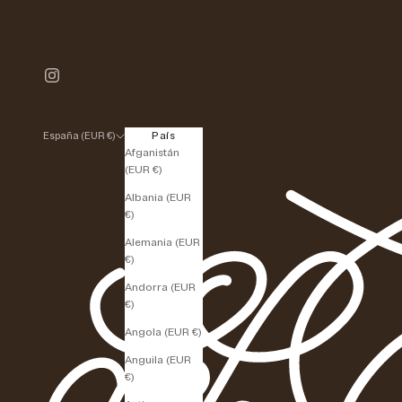
País
España (EUR €)
Afganistán
(EUR €)
Albania (EUR
€)
Alemania (EUR
€)
Andorra (EUR
€)
Angola (EUR €)
Anguila (EUR
€)