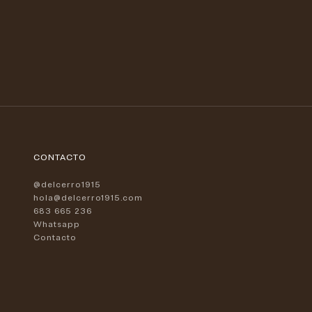
Precio de oferta
PULSERAS BENNU 59
209 €
PULSERAS
CONTACTO
@delcerro1915
hola@delcerro1915.com
683 665 236
Whatsapp
Contacto