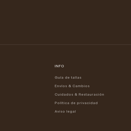
Precio de oferta
 BENNU 58
185 €
COLLAR BENNU 02
INFO
Guía de tallas
Envíos & Cambios
Cuidados & Restauración
Política de privacidad
Aviso legal