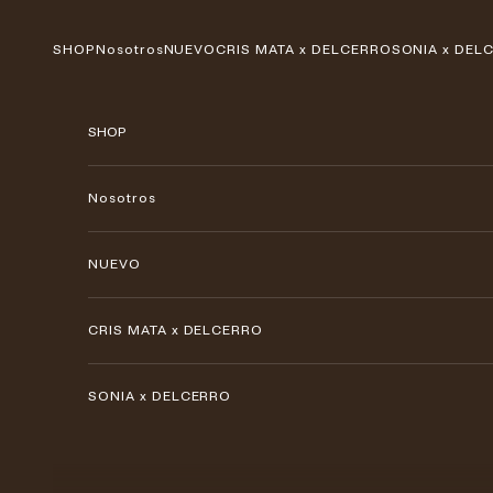
Ir al contenido
SHOP
Nosotros
NUEVO
CRIS MATA x DELCERRO
SONIA x DEL
SHOP
Nosotros
NUEVO
CRIS MATA x DELCERRO
SONIA x DELCERRO