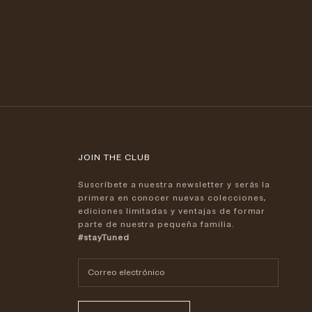
Precio de oferta
265 €
JOIN THE CLUB
Suscríbete a nuestra
newsletter
y serás la
primera en conocer nuevas colecciones,
ediciones limitadas y ventajas de formar
parte de nuestra pequeña familia.
#stayTuned